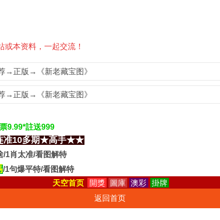
站或本资料，一起交流！
推荐→正版→《新老藏宝图》
推荐→正版→《新老藏宝图》
票9.99*註送999
★连准10多期★高手★★
/1肖太准/看图解特
碼
/1句爆平特/看图解特
天空首页
開獎
圖庫
澳彩
掛牌
返回首页