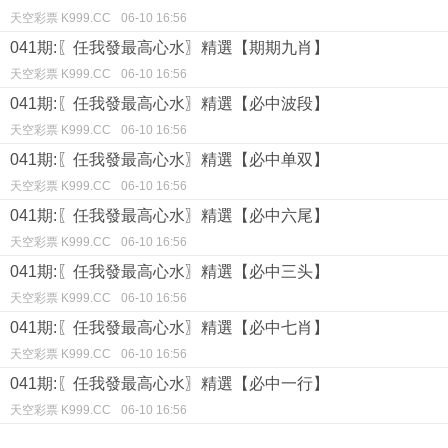
天空彩票 K999.CC
06-10 16:56
041期:〖任我發最高心水〗精選【期期九肖】
天空彩票 K999.CC
06-10 16:56
041期:〖任我發最高心水〗精選【必中波段】
天空彩票 K999.CC
06-10 16:56
041期:〖任我發最高心水〗精選【必中单双】
天空彩票 K999.CC
06-10 16:56
041期:〖任我發最高心水〗精選【必中六尾】
天空彩票 K999.CC
06-10 16:56
041期:〖任我發最高心水〗精選【必中三头】
天空彩票 K999.CC
06-10 16:56
041期:〖任我發最高心水〗精選【必中七肖】
天空彩票 K999.CC
06-10 16:56
041期:〖任我發最高心水〗精選【必中一行】
天空彩票 K999.CC
06-10 16:56